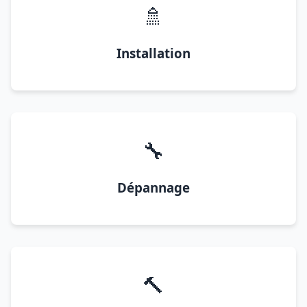
🚿
Installation
🔧
Dépannage
🔨