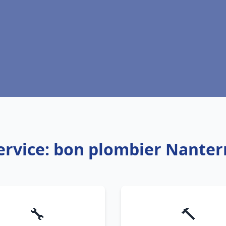
ervice: bon plombier Nanter
🔧
🔨