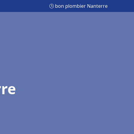
🕒 bon plombier Nanterre
re