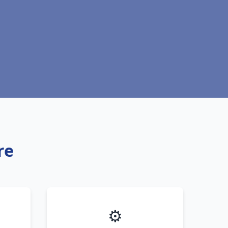
re
⚙️