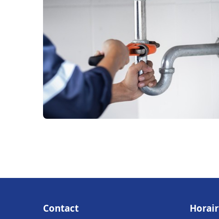
Contact
Horair