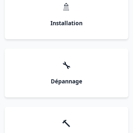
🚿
Installation
🔧
Dépannage
🔨