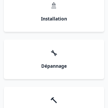
🚿
Installation
🔧
Dépannage
🔨