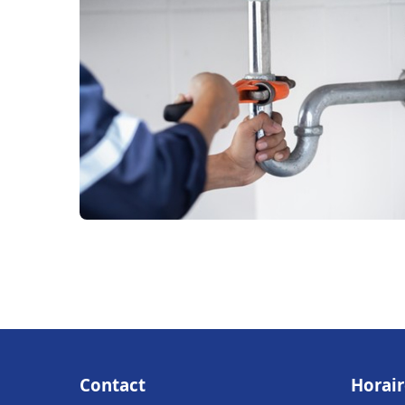
Contact
Horair