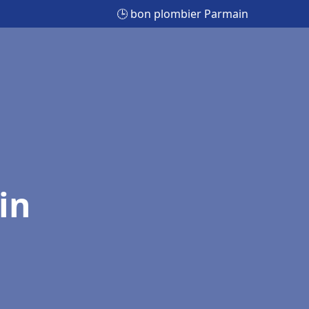
🕒 bon plombier Parmain
in