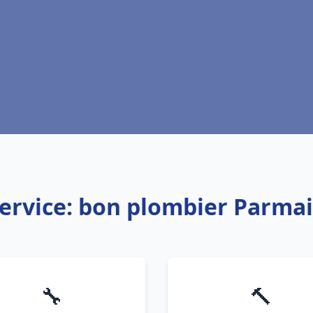
ervice: bon plombier Parma
🔧
🔨