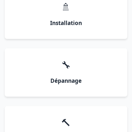
🚿
Installation
🔧
Dépannage
🔨