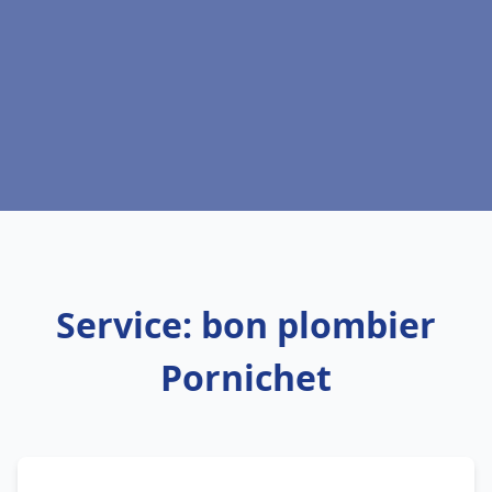
Service: bon plombier
Pornichet