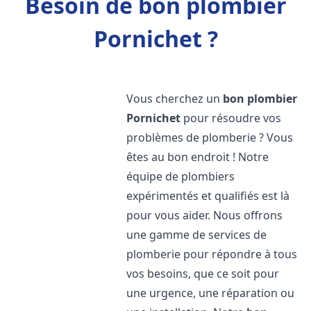
Besoin de bon plombier
Pornichet ?
Vous cherchez un
bon plombier
Pornichet
pour résoudre vos
problèmes de plomberie ? Vous
êtes au bon endroit ! Notre
équipe de plombiers
expérimentés et qualifiés est là
pour vous aider. Nous offrons
une gamme de services de
plomberie pour répondre à tous
vos besoins, que ce soit pour
une urgence, une réparation ou