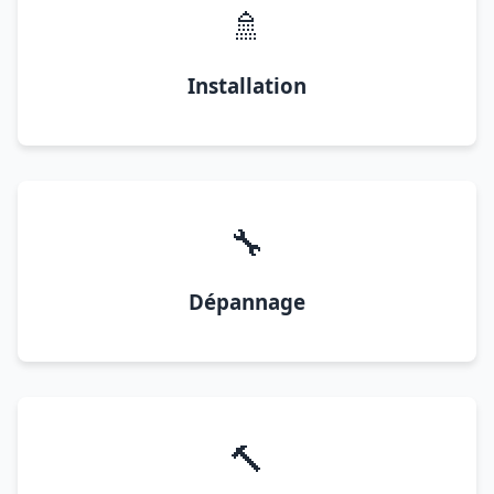
🚿
Installation
🔧
Dépannage
🔨