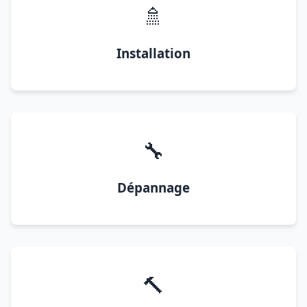
🚿
Installation
🔧
Dépannage
🔨