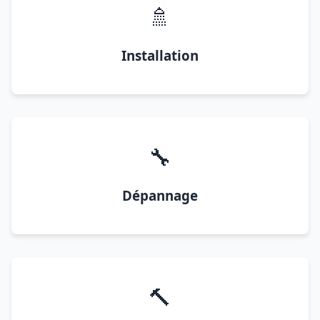
🚿
Installation
🔧
Dépannage
🔨