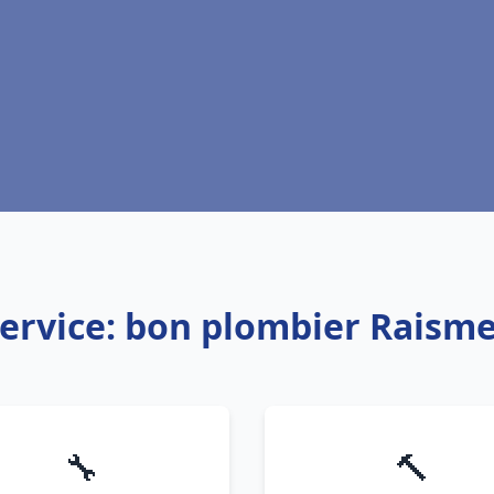
ervice: bon plombier Raism
🔧
🔨