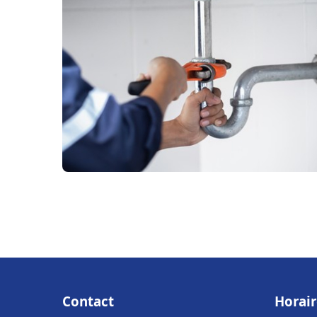
Contact
Horair