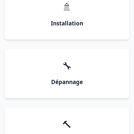
🚿
Installation
🔧
Dépannage
🔨