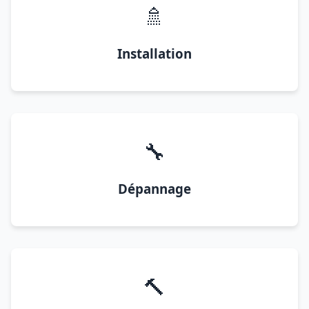
🚿
Installation
🔧
Dépannage
🔨