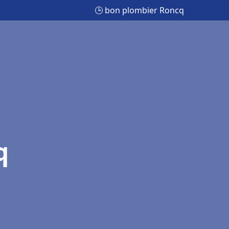
🕒 bon plombier Roncq
q