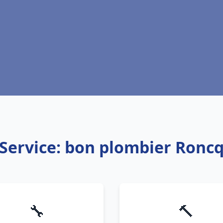
Service: bon plombier Ronc
🔧
🔨