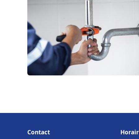
Contact
Horair