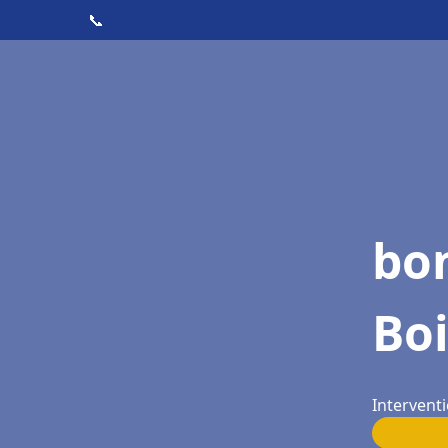
📞
bo
Boi
Interventi