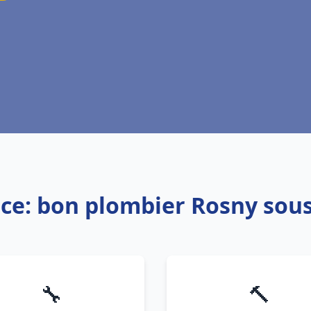
ice: bon plombier Rosny sous
🔧
🔨