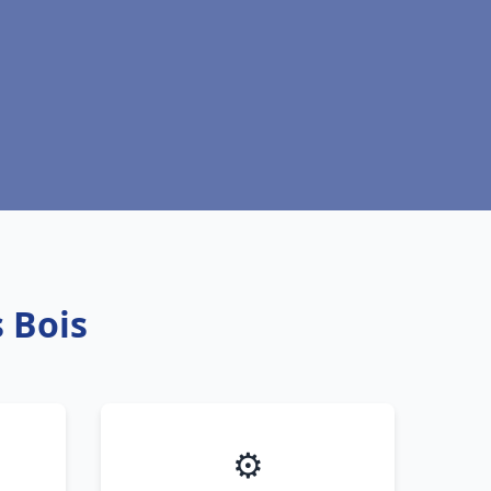
 Bois
⚙️