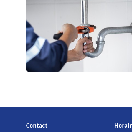
Contact
Horair