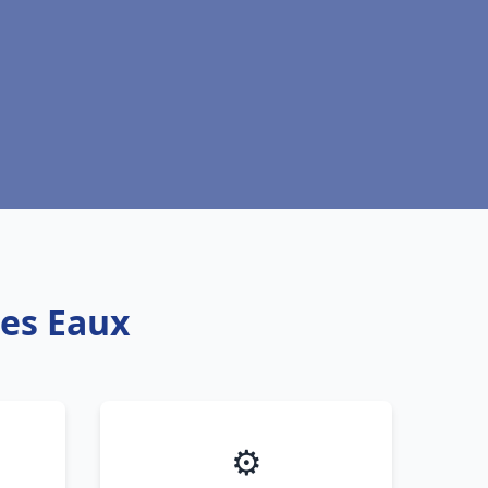
des Eaux
⚙️