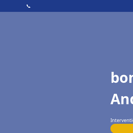
📞
bon
An
Interventi