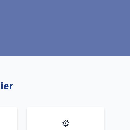
ier
⚙️