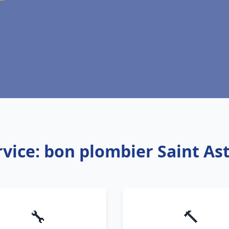
rvice: bon plombier Saint Ast
🔧
🔨