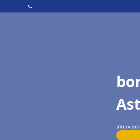
📞
bon
Ast
Interventi