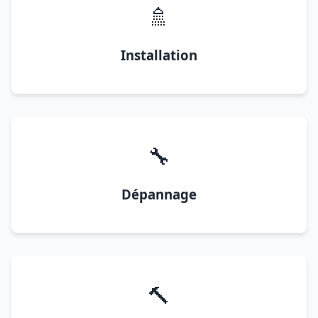
🚿
Installation
🔧
Dépannage
🔨