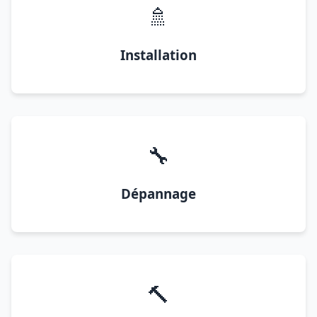
🚿
Installation
🔧
Dépannage
🔨