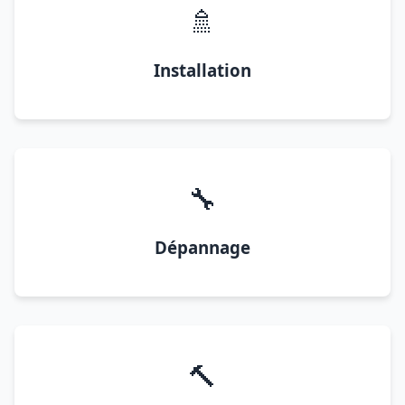
🚿
Installation
🔧
Dépannage
🔨