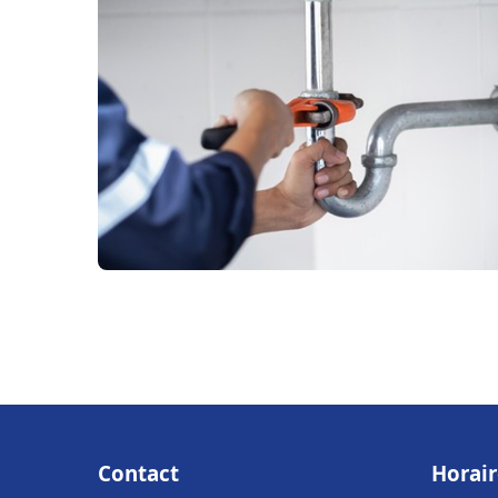
Contact
Horair