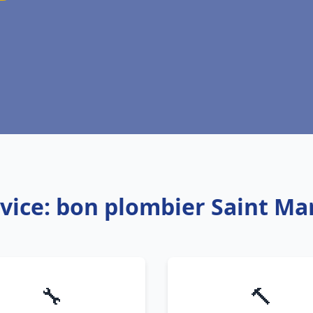
vice: bon plombier Saint Ma
🔧
🔨