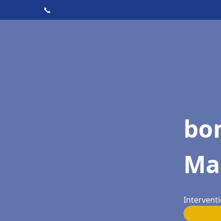
📞
bon
Ma
Interventi