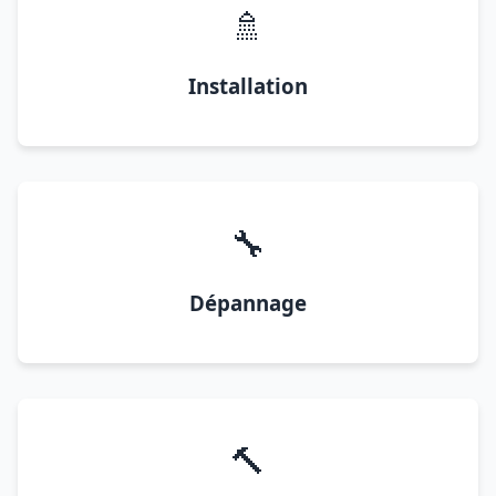
🚿
Installation
🔧
Dépannage
🔨