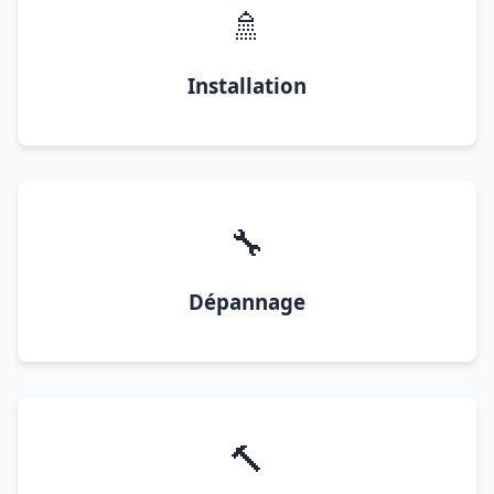
🚿
Installation
🔧
Dépannage
🔨