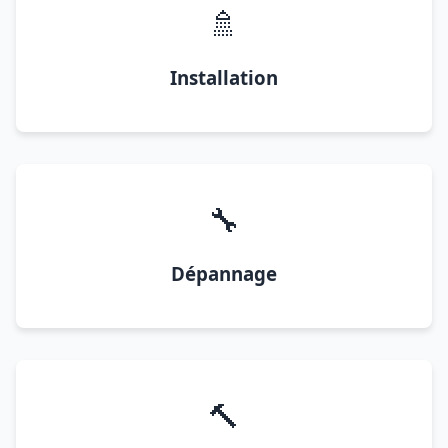
🚿
Installation
🔧
Dépannage
🔨