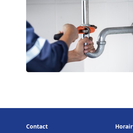
Contact
Horair