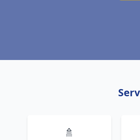
Serv
🚿