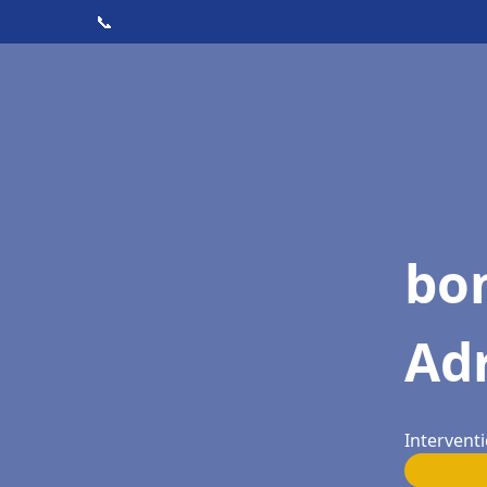
📞
bo
Ad
Interventi