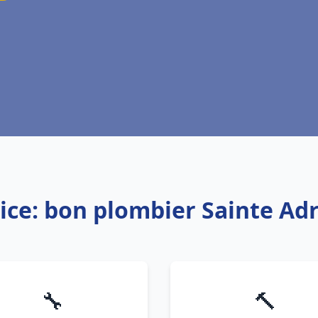
ice: bon plombier Sainte Ad
🔧
🔨