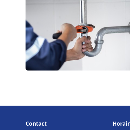
Contact
Horair