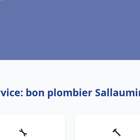
vice: bon plombier Sallaum
🔧
🔨