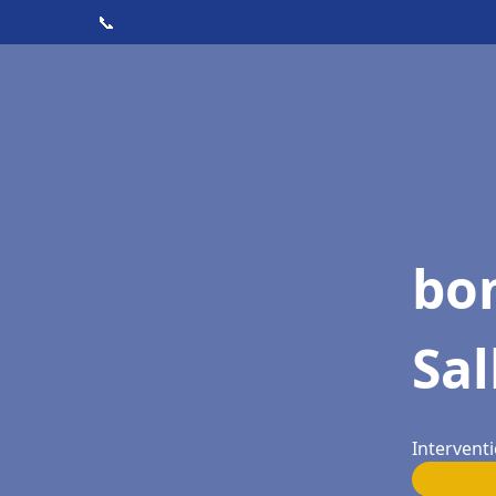
📞
bo
Sa
Interventi