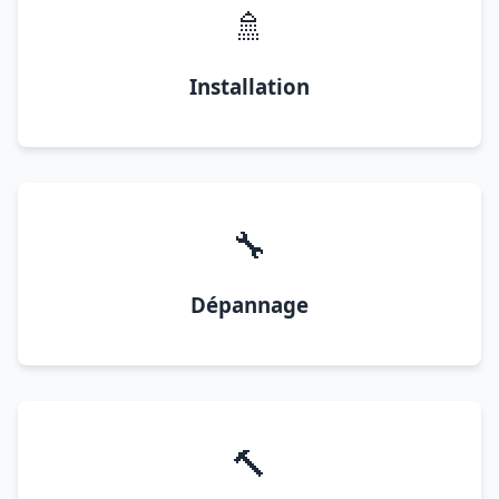
🚿
Installation
🔧
Dépannage
🔨