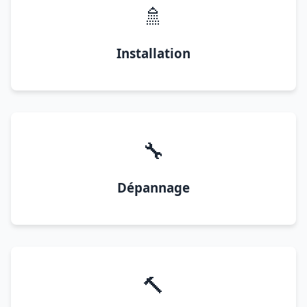
🚿
Installation
🔧
Dépannage
🔨