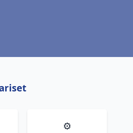
ariset
⚙️