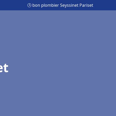
🕒 bon plombier Seyssinet Pariset
et