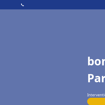
📞
bon
Par
Interventi