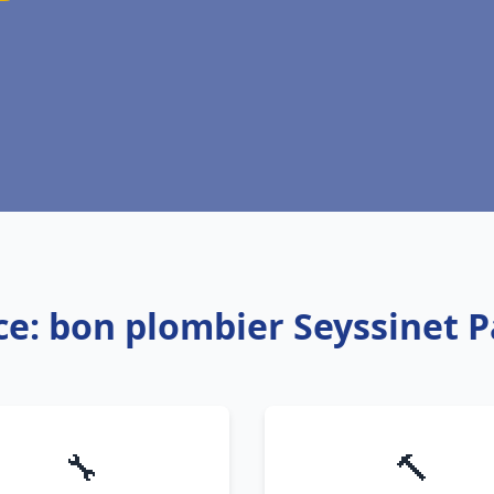
ce: bon plombier Seyssinet P
🔧
🔨