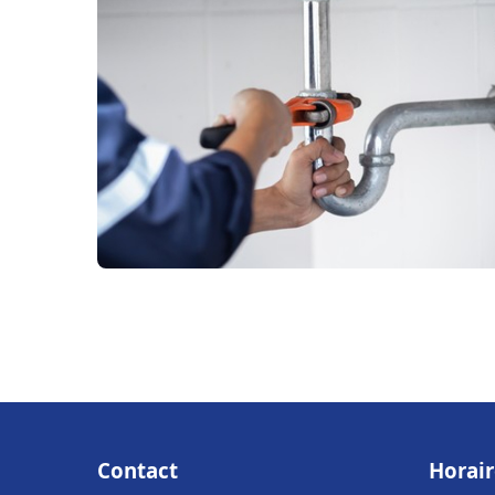
Contact
Horair