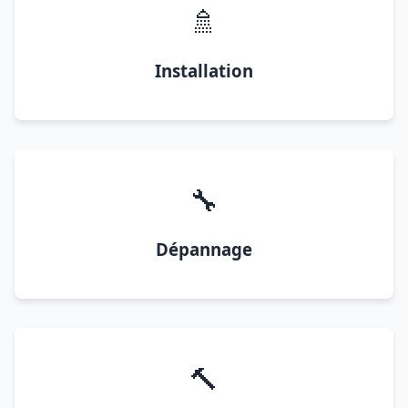
🚿
Installation
🔧
Dépannage
🔨