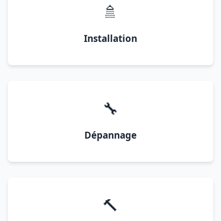
🚿
Installation
🔧
Dépannage
🔨