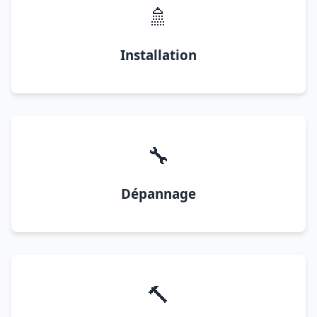
🚿
Installation
🔧
Dépannage
🔨