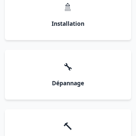
🚿
Installation
🔧
Dépannage
🔨