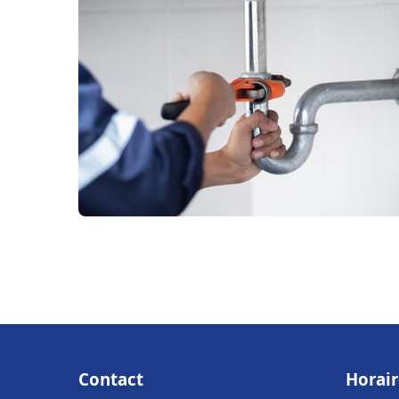
Contact
Horair