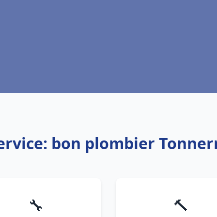
ervice: bon plombier Tonner
🔧
🔨