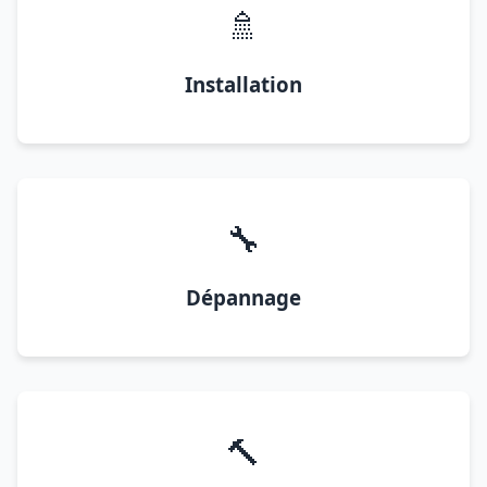
🚿
Installation
🔧
Dépannage
🔨