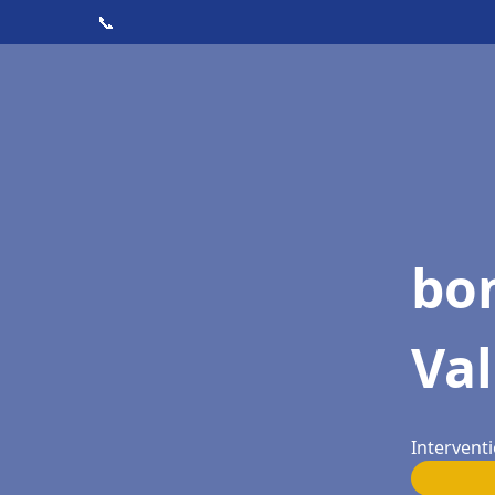
📞
bo
Va
Interventi