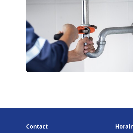
Contact
Horair