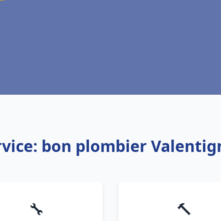
rvice: bon plombier Valentig
🔧
🔨