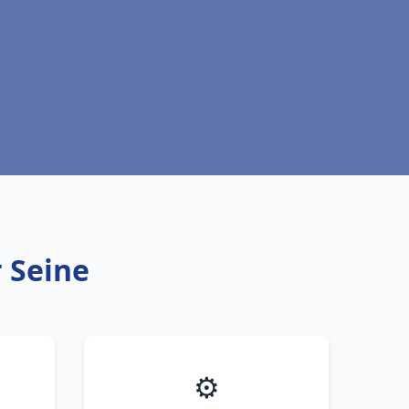
r Seine
⚙️