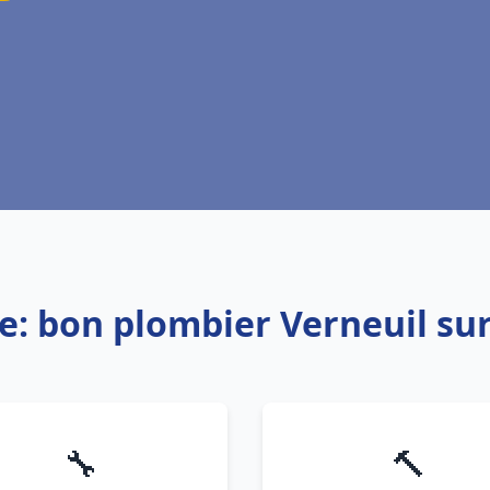
e: bon plombier Verneuil su
🔧
🔨