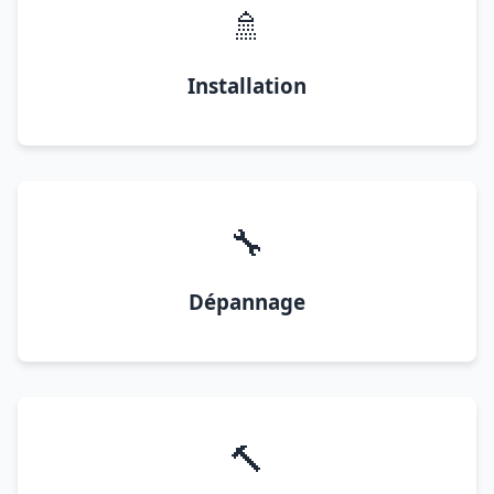
🚿
Installation
🔧
Dépannage
🔨